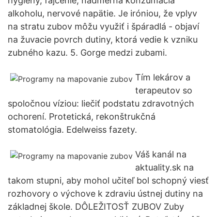
hygieny, fajčenie, nadmerná konzumácia
alkoholu, nervové napätie. Je iróniou, že vplyv
na stratu zubov môžu využiť i špáradlá - objaví
na žuvacie povrch dutiny, ktorá vedie k vzniku
zubného kazu. 5. Gorge medzi zubami.
Tím lekárov a
terapeutov so
spoločnou víziou: liečiť podstatu zdravotných
ochorení. Protetická, rekonštrukčná
stomatológia. Edelweiss fazety.
Váš kanál na
aktuality.sk na
takom stupni, aby mohol učiteľ bol schopný viesť
rozhovory o výchove k zdraviu ústnej dutiny na
základnej škole. DÔLEŽITOSŤ ZUBOV Zuby