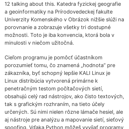
12 talking about this. Katedra fyzickej geografie
a geoinformatiky na Prírodovedeckej fakulte
Univerzity Komenského v Obrázok nižšie slúži na
porovnanie a zobrazuje všetky tri dostupné
možnosti. Toto je iba konvencia, ktorá bola v
minulosti v niečom užitočná.
Cieľom programu je pomôcť účastníkom
porozumieť tomu, čo znamená „hodnota” pre
zákazníka, byť schopný lepšie KALI Linux je
Linux distribúcia vytvorená primárne k
penetračným testom počítačových sietí,
obsahujú celý rad nástrojov, ako čisto textových,
tak s grafickým rozhraním, na tieto účely
určených. Sú nimi nielen rôzne lámače hesiel, ale
aj nástroje pre analýzu a mapovanie sietí, sieťový
spoofing. Vďaka Python môžeš vyvíjať programy