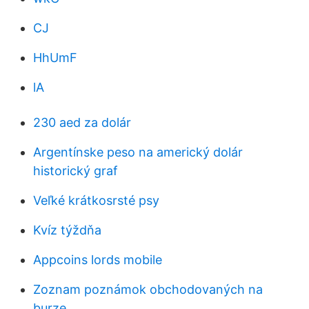
CJ
HhUmF
lA
230 aed za dolár
Argentínske peso na americký dolár
historický graf
Veľké krátkosrsté psy
Kvíz týždňa
Appcoins lords mobile
Zoznam poznámok obchodovaných na
burze