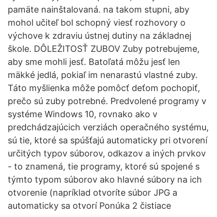
pamäte nainštalovaná. na takom stupni, aby
mohol učiteľ bol schopný viesť rozhovory o
výchove k zdraviu ústnej dutiny na základnej
škole. DÔLEŽITOSŤ ZUBOV Zuby potrebujeme,
aby sme mohli jesť. Batoľatá môžu jesť len
mäkké jedlá, pokiaľ im nenarastú vlastné zuby.
Táto myšlienka môže pomôcť deťom pochopiť,
prečo sú zuby potrebné. Predvolené programy v
systéme Windows 10, rovnako ako v
predchádzajúcich verziách operačného systému,
sú tie, ktoré sa spúšťajú automaticky pri otvorení
určitých typov súborov, odkazov a iných prvkov
- to znamená, tie programy, ktoré sú spojené s
týmto typom súborov ako hlavné súbory na ich
otvorenie (napríklad otvoríte súbor JPG a
automaticky sa otvorí Ponúka 2 čistiace