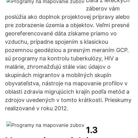
Dáta z leteckých
záberov vám
poslúžia ako doplnok projektovej prípravy alebo
pre zobrazenie územia a objektov. Veľmi presné
georeferencované dáta získame priamo vo
vzduchu, prípadne spojením s klasickou
pozemnou geodéziou a presným meraním GCP.
sú programy na kontrolu tuberkulózy, HIV a
malárie, zhromažďujú stále viac údajov o
skupinách migrantov a mobilných skupín
obyvateľstva, nástroje na mapovanie profilov v
oblasti zdravia migrujúcich krajín podľa metód a
zdrojov uvedených v tomto krátkosti. Prieskumy
realizované v roku 2012.
1.3