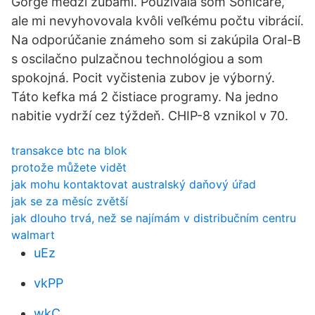
Gorge medzi zubami. Používala som Sonicare,
ale mi nevyhovovala kvôli veľkému počtu vibrácií.
Na odporúčanie známeho som si zakúpila Oral-B
s oscilačno pulzačnou technológiou a som
spokojná. Pocit vyčistenia zubov je výborný.
Táto kefka má 2 čistiace programy. Na jedno
nabitie vydrží cez týždeň. CHIP-8 vznikol v 70.
transakce btc na blok
protože můžete vidět
jak mohu kontaktovat australský daňový úřad
jak se za měsíc zvětší
jak dlouho trvá, než se najímám v distribučním centru
walmart
uEz
vkPP
wkC