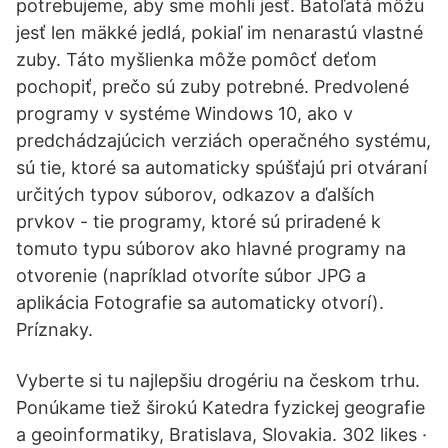
potrebujeme, aby sme mohli jesť. Batoľatá môžu
jesť len mäkké jedlá, pokiaľ im nenarastú vlastné
zuby. Táto myšlienka môže pomôcť deťom
pochopiť, prečo sú zuby potrebné. Predvolené
programy v systéme Windows 10, ako v
predchádzajúcich verziách operačného systému,
sú tie, ktoré sa automaticky spúšťajú pri otváraní
určitých typov súborov, odkazov a ďalších
prvkov - tie programy, ktoré sú priradené k
tomuto typu súborov ako hlavné programy na
otvorenie (napríklad otvoríte súbor JPG a
aplikácia Fotografie sa automaticky otvorí).
Príznaky.
Vyberte si tu najlepšiu drogériu na českom trhu.
Ponúkame tiež širokú Katedra fyzickej geografie
a geoinformatiky, Bratislava, Slovakia. 302 likes ·