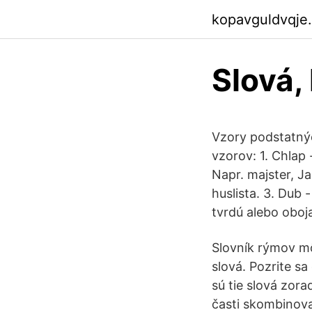
kopavguldvqje
Slová,
Vzory podstatný
vzorov: 1. Chlap
Napr. majster, J
huslista. 3. Dub
tvrdú alebo oboj
Slovník rýmov mô
slová. Pozrite sa
sú tie slová zor
časti skombinova