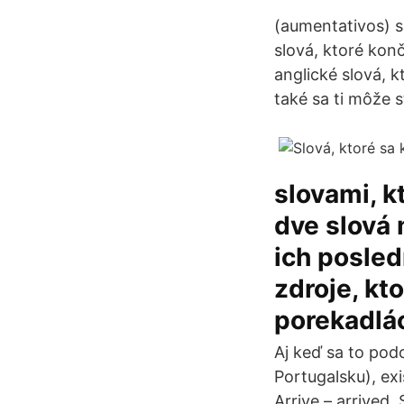
(aumentativos) sa
slová, ktoré konč
anglické slová, 
také sa ti môže 
slovami, k
dve slová 
ich posle
zdroje, kt
porekadlá
Aj keď sa to pod
Portugalsku), exi
Arrive – arrived.