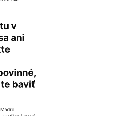
tu v
sa ani
kte
povinné,
te baviť
. Madre