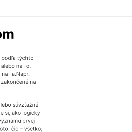
nom
 podľa týchto
 alebo na -o.
 na -a.Napr.
ú zakončené na
 alebo súvzťažné
e si, ako logicky
 významu prvej
to: ĉio – všetko;