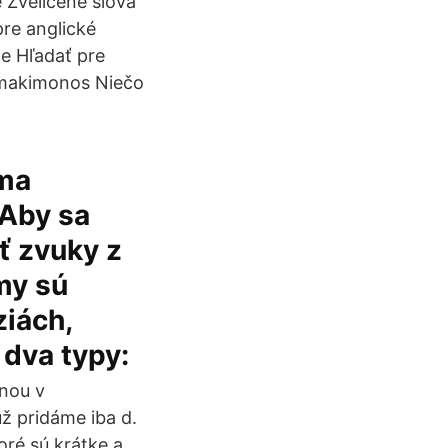
é Zveličené slová
pre anglické
te Hľadať pre
o makimonos Niečo
oma
 Aby sa
ť zvuky z
my sú
ziách,
dva typy:
inou v
už pridáme iba d.
toré sú krátke a