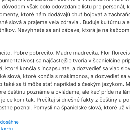
, dôvodom však bolo odovzdanie listu pre personál, 
momenty, ktoré nám dodávajú chuť bojovať a zachraňo
é slová a prajeme veľa zdravia ️. Buduje kultúrnu a e
níkov. Nevyhnete sa ani zábave, ktorá je na každom
ito. Pobre pobrecito. Madre madrecita. Flor florecit
aumentativos) sa najčastejšie tvoria v španielčine pr
á, ktoré končia s incapsulate, a dozvedieť sa viac slo
cké slová, ktoré končia s makimonos, a dozvedieť sa v
také sa ti môže stať napríklad s českým jazykom. My
re češtinu poznáme a ovládame, ale keď príde na lám
e je celkom tak. Prečítaj si dnešné fakty z češtiny a p
lastne poznal. Pomysli na španielske slová, ktoré už vi
 dosáhne
í kartu