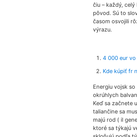
ĉiu – každý, celý
pôvod. Sú to slo
časom osvojili r
výrazu.
4 000 eur v
Kde kúpiť fr 
Energiu vojsk so
okrúhlych balvano
Keď sa začnete u
taliančine sa mu
majú rod ( il ge
ktoré sa týkajú 
skloňujú podľa t