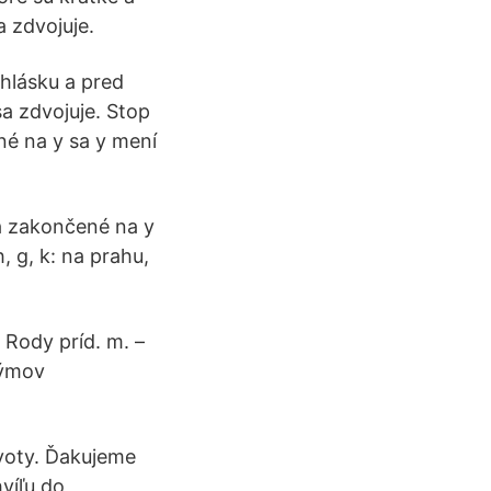
a zdvojuje.
uhlásku a pred
a zdvojuje. Stop
né na y sa y mení
sá zakončené na y
, g, k: na prahu,
). Rody príd. m. –
rýmov
voty. Ďakujeme
víľu do