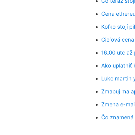
Čo teraz stoj
Cena ethere
Koľko stojí pi
Cieľová cena 
16_00 utc až 
Ako uplatniť
Luke martin 
Zmapuj ma ap
Zmena e-mai
Čo znamená 