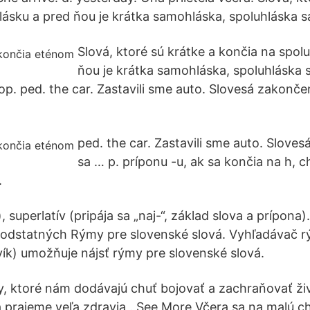
lásku a pred ňou je krátka samohláska, spoluhláska s
Slová, ktoré sú krátke a končia na spol
ňou je krátka samohláska, spoluhláska s
op. ped. the car. Zastavili sme auto. Slovesá zakonče
ped. the car. Zastavili sme auto. Slove
sa … p. príponu -u, ak sa končia na h, ch
.
ie“), superlatív (pripája sa „naj-“, základ slova a prípona
 podstatných Rýmy pre slovenské slová. Vyhľadávač 
vík) umožňuje nájsť rýmy pre slovenské slová.
, ktoré nám dodávajú chuť bojovať a zachraňovať ži
 prajeme veľa zdravia ️. See More Včera sa na malú ch