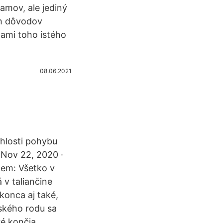
amov, ale jediný
ch dôvodov
ami toho istého
08.06.2021
chlosti pohybu
. Nov 22, 2020 ·
jem: Všetko v
 v taliančine
konca aj také,
žského rodu sa
ré končia