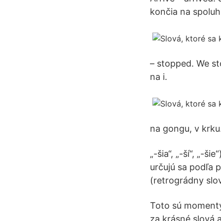
končia na spoluh
– stopped. We st
na i.
na gongu, v krku
„-šia“, „-ší“, „-š
určujú sa podľa
(retrográdny slo
Toto sú momenty
za krásné slová a