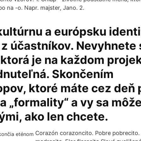
o na -o. Napr. majster, Jano. 2.
ultúrnu a európsku identi
z účastníkov. Nevyhnete 
 ktorá je na každom proje
nuteľná. Skončením
pov, ktoré máte cez deň 
a „formality“ a vy sa môže
ými, ako len chcete.
Corazón corazoncito. Pobre pobrecito