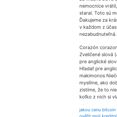
nemocnice vrátil
staral. Toto sú 
Ďakujeme za krásn
v každom z účast
nezabudnuteľná.
Corazón corazonc
Zveličené slová (
pre anglické slov
Hľadať pre angli
makimonos Niečo 
myslíme, ako dob
zistíme, že to ni
koľko z nich si v
jakou cenu bitcoin
ověřit moji kreditn