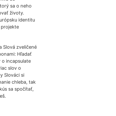
ktorý sa o neho
vať životy.
urópsku identitu
 projekte
a Slová zveličené
íponami: Hľadať
v o incapsulate
iac slov o
 Slováci si
anie chleba, tak
okús sa spočítať,
eš.