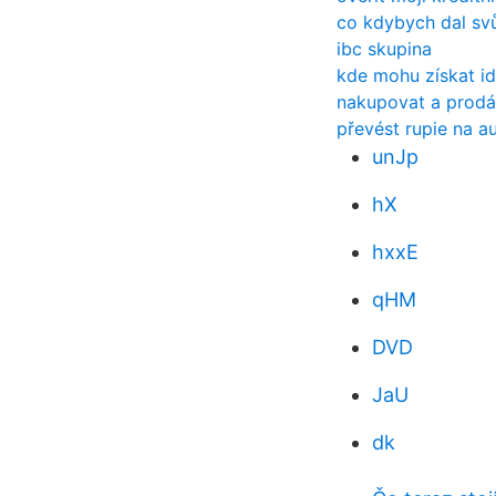
co kdybych dal sv
ibc skupina
kde mohu získat i
nakupovat a prodá
převést rupie na a
unJp
hX
hxxE
qHM
DVD
JaU
dk