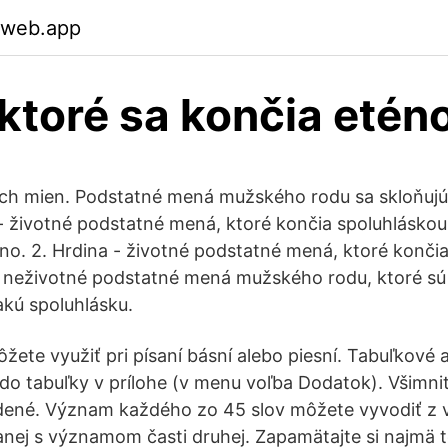
.web.app
 ktoré sa končia eté
ch mien. Podstatné mená mužského rodu sa skloňujú
 - životné podstatné mená, ktoré končia spoluhláskou
ano. 2. Hrdina - životné podstatné mená, ktoré končia
 - neživotné podstatné mená mužského rodu, ktoré s
akú spoluhlásku.
žete využiť pri písaní básní alebo piesní. Tabuľkové
 do tabuľky v prílohe (v menu voľba Dodatok). Všimnit
adené. Význam každého zo 45 slov môžete vyvodiť z
nej s významom časti druhej. Zapamätajte si najmä to