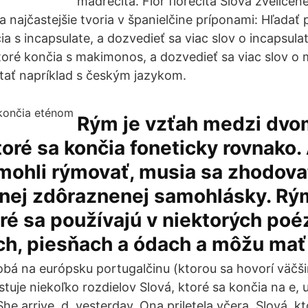
madrecita. Flor florecita Slová zveličen
 najčastejšie tvoria v španielčine príponami: Hľadať 
ia s incapsulate, a dozvedieť sa viac slov o incapsula
ktoré končia s makimonos, a dozvedieť sa viac slov 
stať napríklad s českým jazykom.
Rým je vzťah medzi dv
toré sa končia foneticky rovnako.
mohli rýmovať, musia sa zhodova
dnej zdôraznenej samohlásky. Rý
oré sa používajú v niektorých poé
ch, piesňach a ódach a môžu mať 
obá na európsku portugalčinu (ktorou sa hovorí väčš
stuje niekoľko rozdielov Slová, ktoré sa končia na e, 
 She arrive. d. yesterday. Ona priletela včera. Slová, k