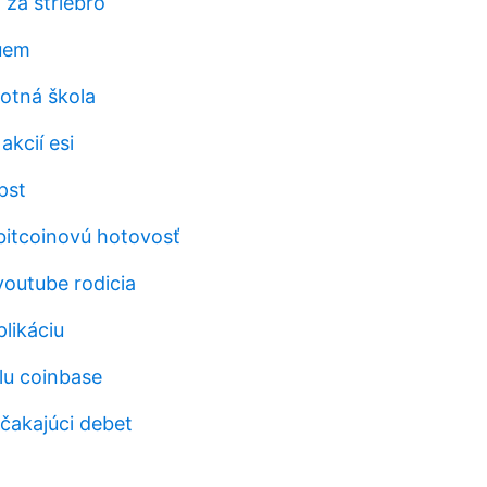
í za striebro
uem
lotná škola
akcií esi
pst
 bitcoinovú hotovosť
youtube rodicia
likáciu
lu coinbase
čakajúci debet