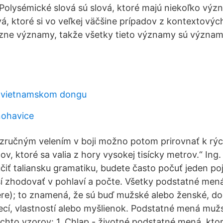
 Polysémické slová sú slová, ktoré majú niekoľko význ
vá, ktoré si vo veľkej väčšine prípadov z kontextový
ôzne významy, takže všetky tieto významy sú význam
o vietnamskom dongu
nohavice
 zručným velením v boji možno potom prirovnať k rý
v, ktoré sa valia z hory vysokej tisícky metrov.“ Ing
čiť taliansku gramatiku, budete často počuť jeden po
sí zhodovať v pohlaví a počte. Všetky podstatné mená
nere); to znamená, že sú buď mužské alebo ženské, do
vecí, vlastností alebo myšlienok. Podstatné mená mu
ýchto vzorov: 1. Chlap - životné podstatné mená, kto