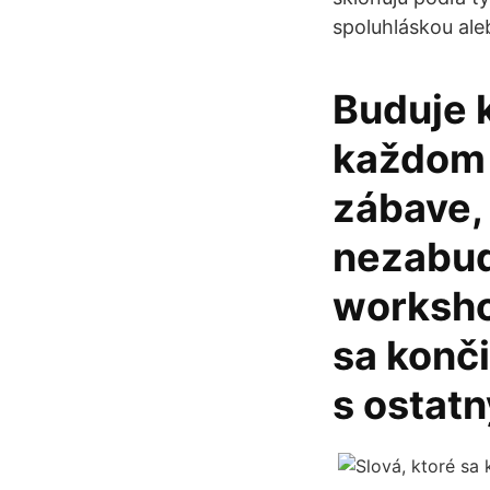
spoluhláskou aleb
Buduje k
každom 
zábave,
nezabud
worksho
sa konči
s ostatn