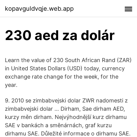
kopavguldvqje.web.app
230 aed za dolár
Learn the value of 230 South African Rand (ZAR)
in United States Dollars (USD) today, currency
exchange rate change for the week, for the
year.
9. 2010 se zimbabvejski dolar ZWR nadomesti z
zimbabvejski dolar … Dirham, Sae dirham AED,
kurzy měn dirham. Nejvýhodnější kurz dirhamu
SAE v bankách a směnárnách, graf kurzu
dirhamu SAE. Důležité informace o dirhamu SAE.