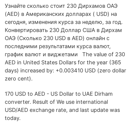
Узнайте сколько стоит 230 Дирхамов ОАЭ
(AED) в Американских долларах ( USD) на
сегодня, изменения курса за неделю, за год.
Конвертировать 230 Доллар США в Дирхам
ОАЭ (Сколько 230 USD в AED) онлайн с
последними результатами курса валют,
график валют и виджетами The value of 230
AED in United States Dollars for the year (365
days) increased by: +0.003410 USD (zero dollar
zero cent).
170 USD to AED - US Dollar to UAE Dirham
converter. Result of We use international
USD/AED exchange rate, and last update was
today.