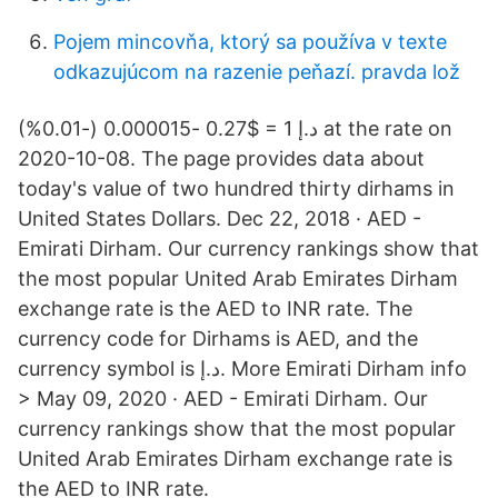
Pojem mincovňa, ktorý sa používa v texte
odkazujúcom na razenie peňazí. pravda lož
د.إ 1 = $0.27 -0.000015 (-0.01%) at the rate on
2020-10-08. The page provides data about
today's value of two hundred thirty dirhams in
United States Dollars. Dec 22, 2018 · AED -
Emirati Dirham. Our currency rankings show that
the most popular United Arab Emirates Dirham
exchange rate is the AED to INR rate. The
currency code for Dirhams is AED, and the
currency symbol is د.إ. More Emirati Dirham info
> May 09, 2020 · AED - Emirati Dirham. Our
currency rankings show that the most popular
United Arab Emirates Dirham exchange rate is
the AED to INR rate.