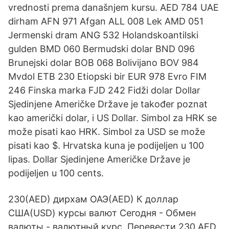
vrednosti prema današnjem kursu. AED 784 UAE
dirham AFN 971 Afgan ALL 008 Lek AMD 051
Jermenski dram ANG 532 Holandskoantilski
gulden BMD 060 Bermudski dolar BND 096
Brunejski dolar BOB 068 Bolivijano BOV 984
Mvdol ETB 230 Etiopski bir EUR 978 Evro FIM
246 Finska marka FJD 242 Fidži dolar Dollar
Sjedinjene Američke Države je također poznat
kao američki dolar, i US Dollar. Simbol za HRK se
može pisati kao HRK. Simbol za USD se može
pisati kao $. Hrvatska kuna je podijeljen u 100
lipas. Dollar Sjedinjene Američke Države je
podijeljen u 100 cents.
230(AED) дирхам ОАЭ(AED) К доллар
США(USD) курсы валют Сегодня - Обмен
валюты - валютный курс. Перевести 230 AED