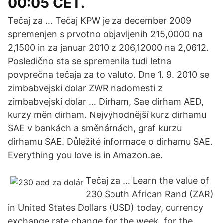
00:05 CET.
Tečaj za … Tečaj KPW je za december 2009
spremenjen s prvotno objavljenih 215,0000 na
2,1500 in za januar 2010 z 206,12000 na 2,0612.
Posledično sta se spremenila tudi letna
povprečna tečaja za to valuto. Dne 1. 9. 2010 se
zimbabvejski dolar ZWR nadomesti z
zimbabvejski dolar … Dirham, Sae dirham AED,
kurzy měn dirham. Nejvýhodnější kurz dirhamu
SAE v bankách a směnárnách, graf kurzu
dirhamu SAE. Důležité informace o dirhamu SAE.
Everything you love is in Amazon.ae.
Tečaj za … Learn the value of
230 South African Rand (ZAR)
in United States Dollars (USD) today, currency
exchange rate change for the week, for the