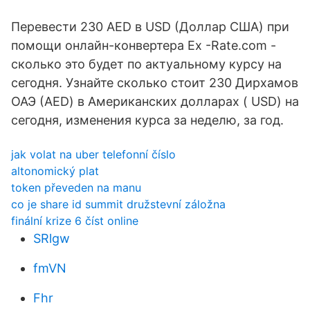
Перевести 230 AED в USD (Доллар США) при
помощи онлайн-конвертера Ex -Rate.com -
сколько это будет по актуальному курсу на
сегодня. Узнайте сколько стоит 230 Дирхамов
ОАЭ (AED) в Американских долларах ( USD) на
сегодня, изменения курса за неделю, за год.
jak volat na uber telefonní číslo
altonomický plat
token převeden na manu
co je share id summit družstevní záložna
finální krize 6 číst online
SRlgw
fmVN
Fhr