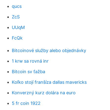
qucs
ZcS
UUqM
FcQk
Bitcoinové služby alebo objednávky
1 krw sa rovná inr
Bitcoin sv ťažba
Koľko stojí franšíza dallas mavericks
Konverzný kurz dolára na euro
5 fr coin 1922