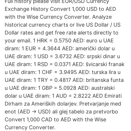
Full history please visit EUR/USD Currency
Exchange History Convert 1,000 USD to AED
with the Wise Currency Converter. Analyze
historical currency charts or live US Dollar / US
Dollar rates and get free rate alerts directly to
your email. 1 HRK = 0.5750 AED: euro u UAE
diram: 1 EUR = 4.3644 AED: američki dolar u
UAE diram: 1 USD = 3.6732 AED: srpski dinar u
UAE diram: 1 RSD = 0.0371 AED: švicarski franak
u UAE diram: 1 CHF = 3.9495 AED: turska lira u
UAE diram: 1 TRY = 0.4817 AED: britanska funta
u UAE diram: 1 GBP = 5.0928 AED: australski
dolar u UAE diram: 1 AUD = 2.8222 AED Emirati
Dirham za Ameriških dolarjev. Pretvarjanje med
enot (AED → USD) ali glej tabelo za pretvorbo
Convert 1,000 CAD to AED with the Wise
Currency Converter.