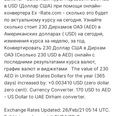
в USD (Доллар США) при помощи онлайн-
конвертера Ex -Rate.com - сколько это будет
по актуальному курсу на сегодня. Узнайте
сколько стоит 230 Дирхамов ОАЭ (AED) в
Американских долларах ( USD) на сегодня,
изменения курса за неделю, за год.
Конвертировать 230 Доллар США в Дирхам
ОАЭ (Сколько 230 USD в AED) онлайн с
последними результатами курса валют,
график валют и виджетами The value of 230
AED in United States Dollars for the year (365
days) increased by: +0.003410 USD (zero dollar
zero cent). Currency Converter. 170 USD to AED
- US Dollar to UAE Dirham converter.
Exchange Rates Updated: 26/Feb/21 05:14 UTC.