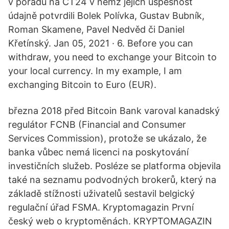
v pořadu na ČT24 v němž jejich úspěšnost
údajně potvrdili Bolek Polívka, Gustav Bubník,
Roman Skamene, Pavel Nedvěd či Daniel
Křetínský. Jan 05, 2021 · 6. Before you can
withdraw, you need to exchange your Bitcoin to
your local currency. In my example, I am
exchanging Bitcoin to Euro (EUR).
března 2018 před Bitcoin Bank varoval kanadský
regulátor FCNB (Financial and Consumer
Services Commission), protože se ukázalo, že
banka vůbec nemá licenci na poskytování
investičních služeb. Posléze se platforma objevila
také na seznamu podvodných brokerů, který na
základě stížnosti uživatelů sestavil belgický
regulační úřad FSMA. Kryptomagazin První
český web o kryptoměnách. KRYPTOMAGAZIN