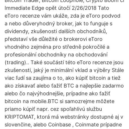
Bitcoin Trader, Bitcoin Loophole, Crypto Boom či
Immediate Edge opět útočí 2/26/2018 Tato
eToro recenze vám ukáže, zda je eToro podvod
a nebo důveryhodný broker, jak to funguje s
dividendy, zkušenosti dalších obchodníků,
představí vše důležité o brokerovi eToro
vhodného zejména pro středně pokročilé a
profesionální obchodníky na obchodování
(trading).. Také součástí této eToro recenze jsou
zkušenosti, jaký je minimální vklad a výběry Stále
viac ľudí sa zaujíma o to, ako kúpiť bitcoin a tiež
ako získavať alebo ťažiť BTC a najlepšie zadarmo
alebo čo najvýhodnejšie, prípadne ako ťažiť
bitcoin na mobile.BTC si samozrejme môžete
priamo kúpiť napr. cez spoľahlivú službu
KRIPTOMAT, ktorá má webstránky dostupné aj v
slovenčine, alebo Coinbase , Coinmate prípadne