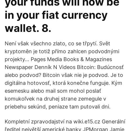
your funds will now be
in your fiat currency
wallet. 8.
Není však všechno zlato, co se třpytí. Svět
kryptoměn je totiž přímo zahlcen podvodnými
projekty… Pages Media Books & Magazines
Newspaper Denník N Videos Bitcoin: Budúcnosť
alebo podvod? Bitcoin však nie je podvod. Je to
digitálna hotovosť, ktorá konečne funguje. Kým
esemesku alebo mail som mohol poslať
komukoľvek na druhej strane zemegule v
priebehu sekúnd, peniaze tam putovali dni.
Kompletní zpravodajství na wiki.e15.cz Generální
ředitel největší americké banky JPMorgan Jamie