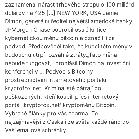
zaznamenal nárast trhového stropu o 100 miliárd
dolárov na 425 […] NEW YORK, USA Jamie
Dimon, generální ředitel největší americké banky
JPMorgan Chase podrobil ostré kritice
kybernetickou měnu bitcoin a označil ji za
podvod. Předpověděl také, že kupci této měny v
budoucnu utrpí rozsáhlé ztráty.„Tato měna
nebude fungovat,“ prohlásil Dimon na investiční
konferenci v … Podvod s Bitcoiny
prostřednictvím internetového portálu
kryptofox.net. Kriminalisté pátrají po
poškozených, kteří koupili přes internetový
portál 'kryptofox.net' kryptoměnu Bitcoin.
Vybrané články pro vás zdarma. To
nejzajímavější z Česka i ze světa každé ráno do
Vaší emailové schránky.