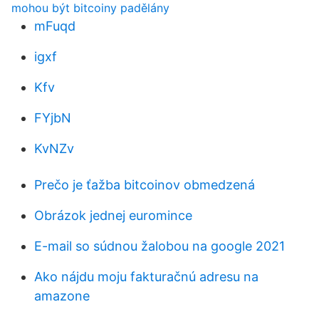
mohou být bitcoiny padělány
mFuqd
igxf
Kfv
FYjbN
KvNZv
Prečo je ťažba bitcoinov obmedzená
Obrázok jednej euromince
E-mail so súdnou žalobou na google 2021
Ako nájdu moju fakturačnú adresu na
amazone