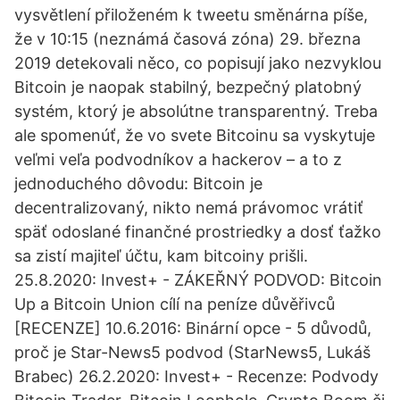
vysvětlení přiloženém k tweetu směnárna píše,
že v 10:15 (neznámá časová zóna) 29. března
2019 detekovali něco, co popisují jako nezvyklou
Bitcoin je naopak stabilný, bezpečný platobný
systém, ktorý je absolútne transparentný. Treba
ale spomenúť, že vo svete Bitcoinu sa vyskytuje
veľmi veľa podvodníkov a hackerov – a to z
jednoduchého dôvodu: Bitcoin je
decentralizovaný, nikto nemá právomoc vrátiť
späť odoslané finančné prostriedky a dosť ťažko
sa zistí majiteľ účtu, kam bitcoiny prišli.
25.8.2020: Invest+ - ZÁKEŘNÝ PODVOD: Bitcoin
Up a Bitcoin Union cílí na peníze důvěřivců
[RECENZE] 10.6.2016: Binární opce - 5 důvodů,
proč je Star-News5 podvod (StarNews5, Lukáš
Brabec) 26.2.2020: Invest+ - Recenze: Podvody