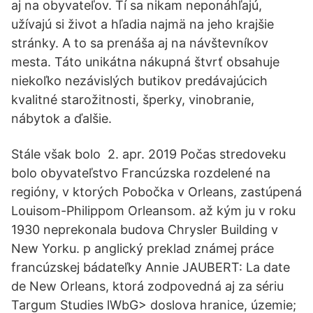
aj na obyvateľov. Tí sa nikam neponáhľajú,
užívajú si život a hľadia najmä na jeho krajšie
stránky. A to sa prenáša aj na návštevníkov
mesta. Táto unikátna nákupná štvrť obsahuje
niekoľko nezávislých butikov predávajúcich
kvalitné starožitnosti, šperky, vinobranie,
nábytok a ďalšie.
Stále však bolo 2. apr. 2019 Počas stredoveku
bolo obyvateľstvo Francúzska rozdelené na
regióny, v ktorých Pobočka v Orleans, zastúpená
Louisom-Philippom Orleansom. až kým ju v roku
1930 neprekonala budova Chrysler Building v
New Yorku. p anglický preklad známej práce
francúzskej bádateľky Annie JAUBERT: La date
de New Orleans, ktorá zodpovedná aj za sériu
Targum Studies lWbG> doslova hranice, územie;