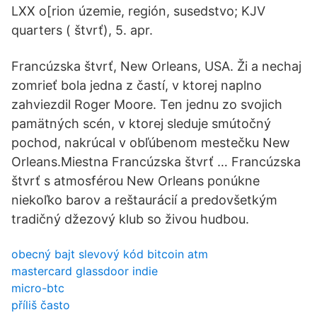
LXX o[rion územie, región, susedstvo; KJV
quarters ( štvrť), 5. apr.
Francúzska štvrť, New Orleans, USA. Ži a nechaj
zomrieť bola jedna z častí, v ktorej naplno
zahviezdil Roger Moore. Ten jednu zo svojich
pamätných scén, v ktorej sleduje smútočný
pochod, nakrúcal v obľúbenom mestečku New
Orleans.Miestna Francúzska štvrť … Francúzska
štvrť s atmosférou New Orleans ponúkne
niekoľko barov a reštaurácií a predovšetkým
tradičný džezový klub so živou hudbou.
obecný bajt slevový kód bitcoin atm
mastercard glassdoor indie
micro-btc
příliš často