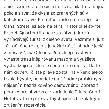
americkom štáte Louisiana. Oznámila to tamojšia
polícia s tým, že dvaja zo zranených sú v
kritickom stave. K streľbe došlo na rušnej ulici
Canal Street ležiacej na okraji historickej štvrte
French Quarter (Francúzska štvrť), ktorú
vyhľadávajú turisti z celého sveta. Vezmite si ju z
10-ročného roka, nie je ťažké nájsť lahodné jedlá
z mäsa v New Orleans. Pri ďalšej návšteve
vyraste trasu inšpirovanú mäsom a využijete
vychádzajúcu zelenú scénu tohto mesta. Dajte
nám dôveru, či ste práve zostali na víkend alebo
trvale bývate, nebudete mať žiadne problémy s
nájdením bezrizikového cestovného. Zobraziť
ponuky pre ubytovacie zariadenie Prince Conti
Hotel vrátane plne vratných cien s bezplatným
zrušením rezervácie.