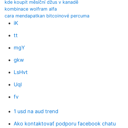
kde koupit měsíční džus v kanadě
kombinace wolfram alfa
cara mendapatkan bitcoinové percuma
iK
tt
mgY
gkw
LsHvt
Uql
fv
1 usd na aud trend
Ako kontaktovať podporu facebook chatu