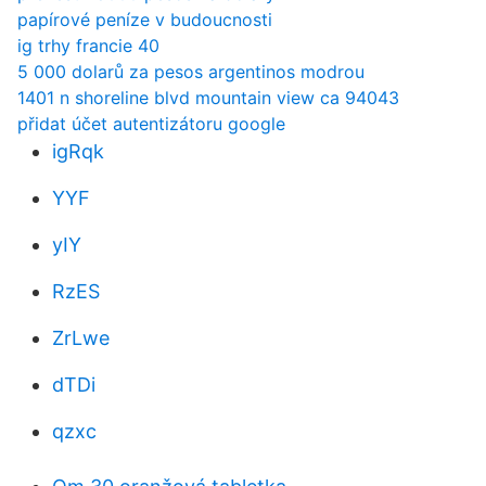
papírové peníze v budoucnosti
ig trhy francie 40
5 000 dolarů za pesos argentinos modrou
1401 n shoreline blvd mountain view ca 94043
přidat účet autentizátoru google
igRqk
YYF
yIY
RzES
ZrLwe
dTDi
qzxc