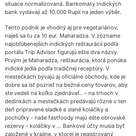
situace normalizovaná. Bankomaty Indických
bank vydávají až 10.000 Rupií na jeden výběr.
Tento podnik je vhodný aj pre vegetariánov,
naješ sa tu za 10 eur. Maharadza. V zozname
najobľúbenejších indických reštaurácií podľa
portálu Trip Advisor figurujú ešte dva názvy.
Prvým je Maharadza, reštaurácia, ktorá ponúka
indické jedlá podľa tradičnej receptúry. V
mestečkách bývajú aj oficiálne obchody, kde je
dobre sa ísť pozrieť na bežné ceny tovarov, aby
ste vedeli na koľko zjednávať.. – na trhoch v
dedinkách a mestečkách predávajú rôzne v ten
deň pripravené sladké a slané koláčiky a
pochúťky - naše fastfoody majú ešte obrovské
rezervy - koláčiky v … Bankové účty musia byť
založené v krajine, v ktorej je registrovaný