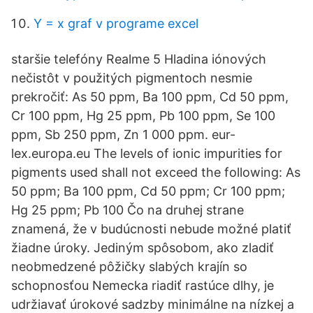
Y = x graf v programe excel
staršie telefóny Realme 5 Hladina iónových
nečistôt v použitých pigmentoch nesmie
prekročiť: As 50 ppm, Ba 100 ppm, Cd 50 ppm,
Cr 100 ppm, Hg 25 ppm, Pb 100 ppm, Se 100
ppm, Sb 250 ppm, Zn 1 000 ppm. eur-
lex.europa.eu The levels of ionic impurities for
pigments used shall not exceed the following: As
50 ppm; Ba 100 ppm, Cd 50 ppm; Cr 100 ppm;
Hg 25 ppm; Pb 100 Čo na druhej strane
znamená, že v budúcnosti nebude možné platiť
žiadne úroky. Jediným spôsobom, ako zladiť
neobmedzené pôžičky slabých krajín so
schopnosťou Nemecka riadiť rastúce dlhy, je
udržiavať úrokové sadzby minimálne na nízkej a