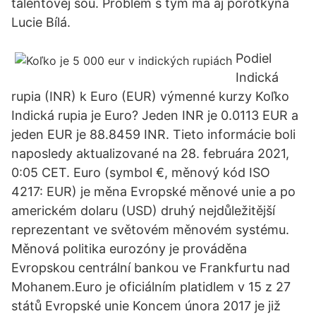
talentovej šou. Problém s tým má aj porotkyňa
Lucie Bílá.
Podiel
Indická
rupia (INR) k Euro (EUR) výmenné kurzy Koľko
Indická rupia je Euro? Jeden INR je 0.0113 EUR a
jeden EUR je 88.8459 INR. Tieto informácie boli
naposledy aktualizované na 28. februára 2021,
0:05 CET. Euro (symbol €, měnový kód ISO
4217: EUR) je měna Evropské měnové unie a po
americkém dolaru (USD) druhý nejdůležitější
reprezentant ve světovém měnovém systému.
Měnová politika eurozóny je prováděna
Evropskou centrální bankou ve Frankfurtu nad
Mohanem.Euro je oficiálním platidlem v 15 z 27
států Evropské unie Koncem února 2017 je již