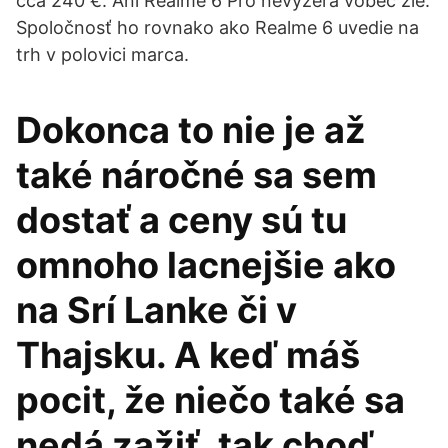
cca 240 €. Ani Realme 6 Pro nevyzerá vôbec zle.
Spoločnosť ho rovnako ako Realme 6 uvedie na
trh v polovici marca.
Dokonca to nie je až
také náročné sa sem
dostať a ceny sú tu
omnoho lacnejšie ako
na Srí Lanke či v
Thajsku. A keď máš
pocit, že niečo také sa
nedá zažiť, tak choď