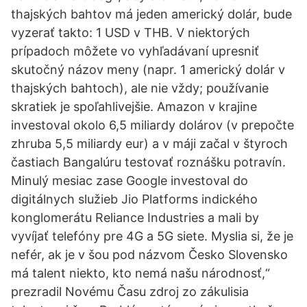
thajských bahtov má jeden americký dolár, bude
vyzerať takto: 1 USD v THB. V niektorých
prípadoch môžete vo vyhľadávaní upresniť
skutočný názov meny (napr. 1 americký dolár v
thajských bahtoch), ale nie vždy; používanie
skratiek je spoľahlivejšie. Amazon v krajine
investoval okolo 6,5 miliardy dolárov (v prepočte
zhruba 5,5 miliardy eur) a v máji začal v štyroch
častiach Bangalúru testovať roznášku potravín.
Minulý mesiac zase Google investoval do
digitálnych služieb Jio Platforms indického
konglomerátu Reliance Industries a mali by
vyvíjať telefóny pre 4G a 5G siete. Myslia si, že je
nefér, ak je v šou pod názvom Česko Slovensko
má talent niekto, kto nemá našu národnosť,“
prezradil Novému Času zdroj zo zákulisia