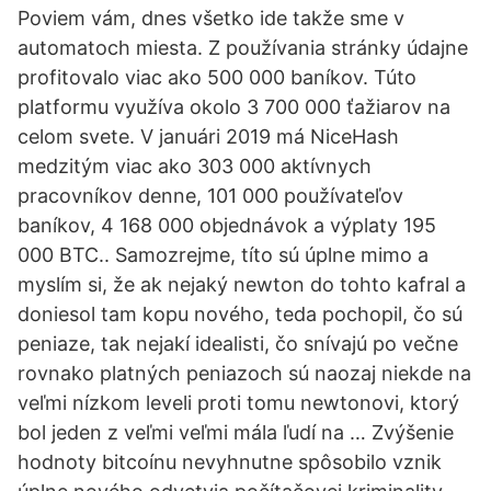
Poviem vám, dnes všetko ide takže sme v
automatoch miesta. Z používania stránky údajne
profitovalo viac ako 500 000 baníkov. Túto
platformu využíva okolo 3 700 000 ťažiarov na
celom svete. V januári 2019 má NiceHash
medzitým viac ako 303 000 aktívnych
pracovníkov denne, 101 000 používateľov
baníkov, 4 168 000 objednávok a výplaty 195
000 BTC.. Samozrejme, títo sú úplne mimo a
myslím si, že ak nejaký newton do tohto kafral a
doniesol tam kopu nového, teda pochopil, čo sú
peniaze, tak nejakí idealisti, čo snívajú po večne
rovnako platných peniazoch sú naozaj niekde na
veľmi nízkom leveli proti tomu newtonovi, ktorý
bol jeden z veľmi veľmi mála ľudí na … Zvýšenie
hodnoty bitcoínu nevyhnutne spôsobilo vznik