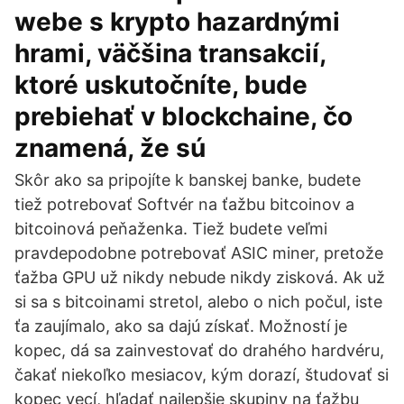
webe s krypto hazardnými
hrami, väčšina transakcií,
ktoré uskutočníte, bude
prebiehať v blockchaine, čo
znamená, že sú
Skôr ako sa pripojíte k banskej banke, budete
tiež potrebovať Softvér na ťažbu bitcoinov a
bitcoinová peňaženka. Tiež budete veľmi
pravdepodobne potrebovať ASIC miner, pretože
ťažba GPU už nikdy nebude nikdy zisková. Ak už
si sa s bitcoinami stretol, alebo o nich počul, iste
ťa zaujímalo, ako sa dajú získať. Možností je
kopec, dá sa zainvestovať do drahého hardvéru,
čakať niekoľko mesiacov, kým dorazí, študovať si
kopec vecí, hľadať najlepšie skupiny na ťažbu