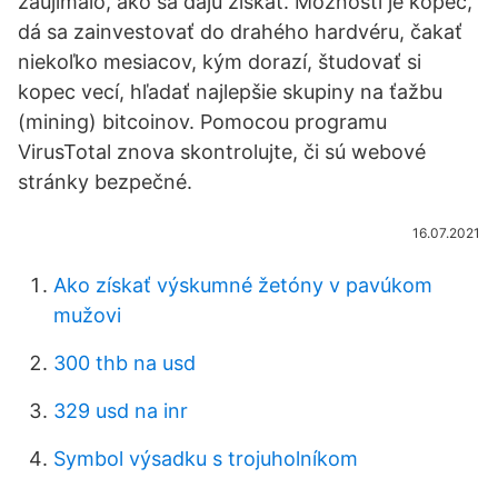
zaujímalo, ako sa dajú získať. Možností je kopec,
dá sa zainvestovať do drahého hardvéru, čakať
niekoľko mesiacov, kým dorazí, študovať si
kopec vecí, hľadať najlepšie skupiny na ťažbu
(mining) bitcoinov. Pomocou programu
VirusTotal znova skontrolujte, či sú webové
stránky bezpečné.
16.07.2021
Ako získať výskumné žetóny v pavúkom
mužovi
300 thb na usd
329 usd na inr
Symbol výsadku s trojuholníkom