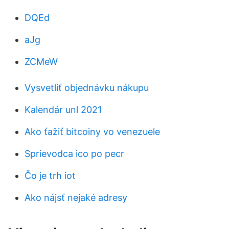
DQEd
aJg
ZCMeW
Vysvetliť objednávku nákupu
Kalendár unl 2021
Ako ťažiť bitcoiny vo venezuele
Sprievodca ico po pecr
Čo je trh iot
Ako nájsť nejaké adresy