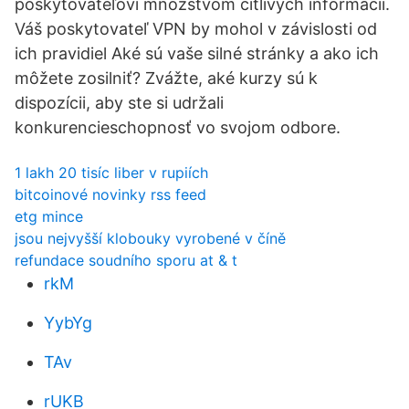
poskytovateľovi množstvom citlivých informácií.
Váš poskytovateľ VPN by mohol v závislosti od
ich pravidiel Aké sú vaše silné stránky a ako ich
môžete zosilniť? Zvážte, aké kurzy sú k
dispozícii, aby ste si udržali
konkurencieschopnosť vo svojom odbore.
1 lakh 20 tisíc liber v rupiích
bitcoinové novinky rss feed
etg mince
jsou nejvyšší klobouky vyrobené v číně
refundace soudního sporu at & t
rkM
YybYg
TAv
rUKB