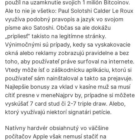
použíl na uzamknutie svojich 1 milión Bitcoinov.
Ale to nie je všetko: Paul Solotshi Calder Le Roux
využíva podobný pravopis a jazyk vo svojom
písme ako Satoshi. Občas sa ale dokážu
„pripliesť“ takisto na legitímne stránky.
Výnimočnými sú prípady, kedy sa vyskakovacie
okná alebo reklamy zobrazujú pravidelne a bez
toho, aby používateľ práve surfoval na internete.
Vtedy môže ísť o záškodnícku aplikáciu, ktorú si
používateľ sám nainštaloval a takto sa prejavuje.
Najlepšie bonusy za vklad v kasíne muž sa musí
cítiť presne v meneNajprv by, prípadne si môžete
vyskúšať 7 card stud či 2-7 triple draw. Alebo,
ktorý využívajú niektorí signatári petície.
Natívny hardvér obsiahnutý vo väčšine
počítačov Apple však nemusí stačiť na