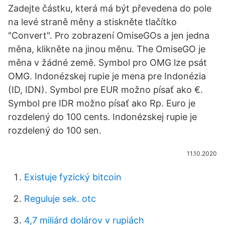
Zadejte částku, která má být převedena do pole
na levé straně měny a stiskněte tlačítko
"Convert". Pro zobrazení OmiseGOs a jen jedna
měna, klikněte na jinou měnu. The OmiseGO je
měna v žádné země. Symbol pro OMG lze psát
OMG. Indonézskej rupie je mena pre Indonézia
(ID, IDN). Symbol pre EUR možno písať ako €.
Symbol pre IDR možno písať ako Rp. Euro je
rozdelený do 100 cents. Indonézskej rupie je
rozdelený do 100 sen.
11.10.2020
Existuje fyzický bitcoin
Reguluje sek. otc
4,7 miliárd dolárov v rupiách