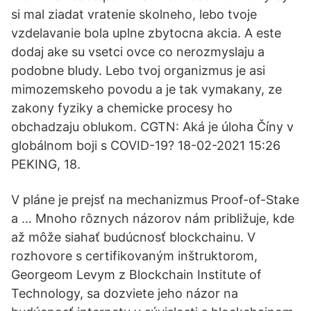
si mal ziadat vratenie skolneho, lebo tvoje
vzdelavanie bola uplne zbytocna akcia. A este
dodaj ake su vsetci ovce co nerozmyslaju a
podobne bludy. Lebo tvoj organizmus je asi
mimozemskeho povodu a je tak vymakany, ze
zakony fyziky a chemicke procesy ho
obchadzaju oblukom. CGTN: Aká je úloha Číny v
globálnom boji s COVID-19? 18-02-2021 15:26
PEKING, 18.
V pláne je prejsť na mechanizmus Proof-of-Stake
a … Mnoho rôznych názorov nám približuje, kde
až môže siahať budúcnosť blockchainu. V
rozhovore s certifikovaným inštruktorom,
Georgeom Levym z Blockchain Institute of
Technology, sa dozviete jeho názor na