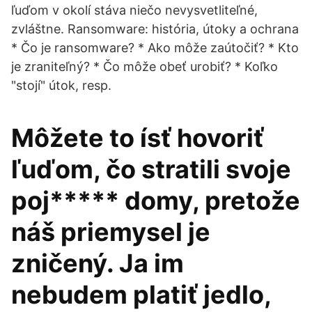
ľuďom v okolí stáva niečo nevysvetliteľné,
zvláštne. Ransomware: história, útoky a ochrana
* Čo je ransomware? * Ako môže zaútočiť? * Kto
je zraniteľný? * Čo môže obeť urobiť? * Koľko
"stojí" útok, resp.
Môžete to ísť hovoriť
ľuďom, čo stratili svoje
poj***** domy, pretože
náš priemysel je
zničený. Ja im
nebudem platiť jedlo,