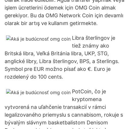
işlem ücretlerini ödemek için OMG Coin almak
gerekiyor. Bu da OMG Network Coin için devamlı
olarak bir artış ve kullanım getirmekte.
Libra šterlingov je
tiež známy ako
Britská libra, Veľká Británia libra, UKP, STG,
anglické libry, Libra šterlingov, BPS, a Sterlings.
Symbol pre EUR možno písať ako €. Euro je
rozdelený do 100 cents.
PotCoin, čo je
kryptomena
vytvorená na uľahčenie transakcií v rámci
legalizovaného priemyslu s cannabisom, rokuje s
bývalým slávnym basketbalistom Denisom