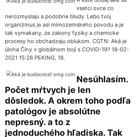
vsetci ovce co
nerozmyslaju a podobne bludy. Lebo tvoj
organizmus je asi mimozemskeho povodu a je
tak vymakany, ze zakony fyziky a chemicke
procesy ho obchadzaju oblukom. CGTN: Aká je
úloha Číny v globálnom boji s COVID-19? 18-02-
2021 15:26 PEKING, 18.
Nesúhlasím.
Počet mŕtvych je len
dôsledok. A okrem toho podľa
patológov je absolútne
nepresný. a to z
jednoduchého hľadiska. Tak