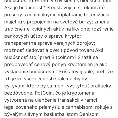
budúcnosť internetu v súvislosti s blockchainom.
Aká je budúcnosť? Predstavujem si: okamžité
presuny s minimálnymi poplatkami; tokenizácia
majetku s prepojením na svetové burzy; zmena
tradične nelikvidných aktív na likvidné; rozšírenie
bankových účtov o správu krypto;
transparentná správa verejných zdrojov;
možnosť sledovať a overiť pôvod tovaru Aká
budúcnosť stojí pred Bitcoinom? Snažiť sa
predpovedať cenový pohyb kryptomien je ako
vykladanie budúcnosti z krištáľovej gule, pretože
trh je vo všeobecnosti stále náchylný k
výkyvom, ktoré by sa mohli vyskytnúť prakticky
bezdôvodne. PotCoin, čo je kryptomena
vytvorená na uľahčenie transakcií v rámci
legalizovaného priemyslu s cannabisom, rokuje s
bývalým slávnym basketbalistom Denisom