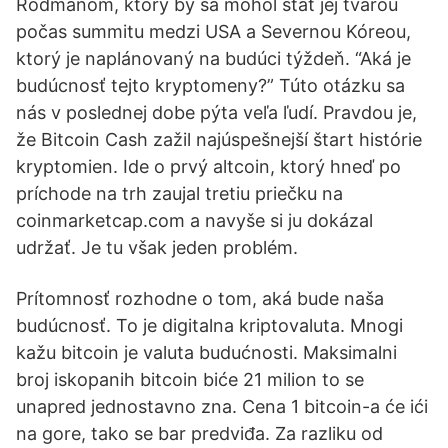
Rodmanom, ktorý by sa mohol stať jej tvárou
počas summitu medzi USA a Severnou Kóreou,
ktorý je naplánovaný na budúci týždeň. “Aká je
budúcnosť tejto kryptomeny?” Túto otázku sa
nás v poslednej dobe pýta veľa ľudí. Pravdou je,
že Bitcoin Cash zažil najúspešnejší štart histórie
kryptomien. Ide o prvý altcoin, ktorý hneď po
príchode na trh zaujal tretiu priečku na
coinmarketcap.com a navyše si ju dokázal
udržať. Je tu však jeden problém.
Prítomnosť rozhodne o tom, aká bude naša
budúcnosť. To je digitalna kriptovaluta. Mnogi
kažu bitcoin je valuta budućnosti. Maksimalni
broj iskopanih bitcoin biće 21 milion to se
unapred jednostavno zna. Cena 1 bitcoin-a će ići
na gore, tako se bar predviđa. Za razliku od