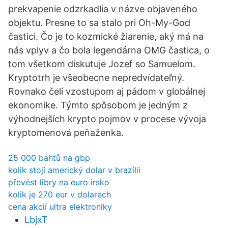
prekvapenie odzrkadlia v názve objaveného
objektu. Presne to sa stalo pri Oh-My-God
častici. Čo je to kozmické žiarenie, aký má na
nás vplyv a čo bola legendárna OMG častica, o
tom všetkom diskutuje Jozef so Samuelom.
Kryptotrh je všeobecne nepredvídateľný.
Rovnako čelí vzostupom aj pádom v globálnej
ekonomike. Týmto spôsobom je jedným z
výhodnejších krypto pojmov v procese vývoja
kryptomenová peňaženka.
25 000 bahtů na gbp
kolik stojí americký dolar v brazílii
převést libry na euro irsko
kolik je 270 eur v dolarech
cena akcií ultra elektroniky
LbjxT