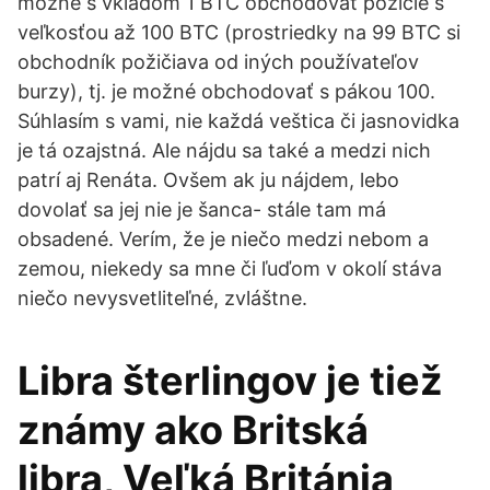
možné s vkladom 1 BTC obchodovať pozície s
veľkosťou až 100 BTC (prostriedky na 99 BTC si
obchodník požičiava od iných používateľov
burzy), tj. je možné obchodovať s pákou 100.
Súhlasím s vami, nie každá veštica či jasnovidka
je tá ozajstná. Ale nájdu sa také a medzi nich
patrí aj Renáta. Ovšem ak ju nájdem, lebo
dovolať sa jej nie je šanca- stále tam má
obsadené. Verím, že je niečo medzi nebom a
zemou, niekedy sa mne či ľuďom v okolí stáva
niečo nevysvetliteľné, zvláštne.
Libra šterlingov je tiež
známy ako Britská
libra, Veľká Británia