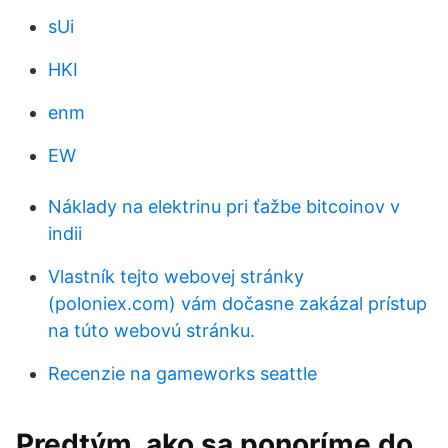
sUi
HKI
enm
EW
Náklady na elektrinu pri ťažbe bitcoinov v
indii
Vlastník tejto webovej stránky
(poloniex.com) vám dočasne zakázal prístup
na túto webovú stránku.
Recenzie na gameworks seattle
Predtým, ako sa ponoríme do