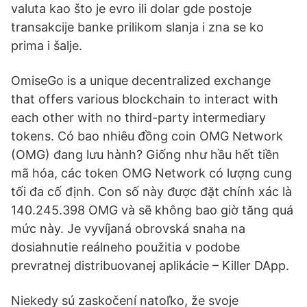
valuta kao što je evro ili dolar gde postoje
transakcije banke prilikom slanja i zna se ko
prima i šalje.
OmiseGo is a unique decentralized exchange
that offers various blockchain to interact with
each other with no third-party intermediary
tokens. Có bao nhiêu đồng coin OMG Network
(OMG) đang lưu hành? Giống như hầu hết tiền
mã hóa, các token OMG Network có lượng cung
tối đa cố định. Con số này được đặt chính xác là
140.245.398 OMG và sẽ không bao giờ tăng quá
mức này. Je vyvíjaná obrovská snaha na
dosiahnutie reálneho použitia v podobe
prevratnej distribuovanej aplikácie – Killer DApp.
Niekedy sú zaskočení natoľko, že svoje