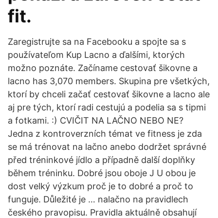
fit.
Zaregistrujte sa na Facebooku a spojte sa s
používateľom Kup Lacno a ďalšími, ktorých
možno poznáte. Začíname cestovať šikovne a
lacno has 3,070 members. Skupina pre všetkých,
ktorí by chceli začať cestovať šikovne a lacno ale
aj pre tých, ktorí radi cestujú a podelia sa s tipmi
a fotkami. :) CVIČIT NA LAČNO NEBO NE?
Jedna z kontroverzních témat ve fitness je zda
se má trénovat na lačno anebo dodržet správné
před tréninkové jídlo a případně další doplňky
během tréninku. Dobré jsou oboje J U obou je
dost velký výzkum proč je to dobré a proč to
funguje. Důležité je … nalačno na pravidlech
českého pravopisu. Pravidla aktuálně obsahují