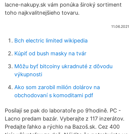
lacne-nakupy.sk vám ponúka široký sortiment
toho najkvalitnejšieho tovaru.
11.06.2021
Bch electric limited wikipedia
Kúpiť od bush masky na tvár
Môžu byť bitcoiny ukradnuté z dôvodu
výkupnosti
Ako som zarobil milión dolárov na
obchodovaní s komoditami pdf
Posílají se pak do laboratoře po 9’hodině. PC -
Lacno predam bazár. Vyberajte z 117 inzerátov.
Predajte ľahko a rýchlo na Bazoš.sk. Cez 400