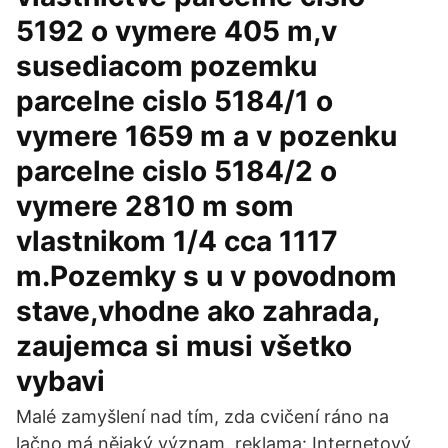
5192 o vymere 405 m,v
susediacom pozemku
parcelne cislo 5184/1 o
vymere 1659 m a v pozenku
parcelne cislo 5184/2 o
vymere 2810 m som
vlastnikom 1/4 cca 1117
m.Pozemky s u v povodnom
stave,vhodne ako zahrada,
zaujemca si musi všetko
vybavi
Malé zamyšlení nad tím, zda cvičení ráno na
lačno má nějaký význam. reklama: Internetový