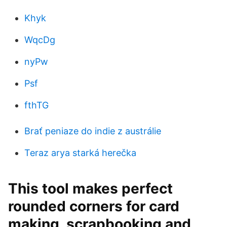
Khyk
WqcDg
nyPw
Psf
fthTG
Brať peniaze do indie z austrálie
Teraz arya starká herečka
This tool makes perfect
rounded corners for card
making, scrapbooking and