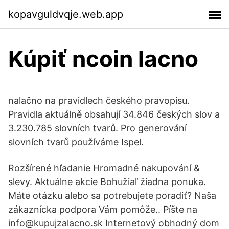
kopavguldvqje.web.app
Kúpiť ncoin lacno
nalačno na pravidlech českého pravopisu.
Pravidla aktuálně obsahují 34.846 českých slov a
3.230.785 slovních tvarů. Pro generování
slovních tvarů používáme Ispel.
Rozšírené hľadanie Hromadné nakupování &
slevy. Aktuálne akcie Bohužiaľ žiadna ponuka.
Máte otázku alebo sa potrebujete poradiť? Naša
zákaznícka podpora Vám pomôže.. Píšte na
info@kupujzalacno.sk Internetový obhodný dom