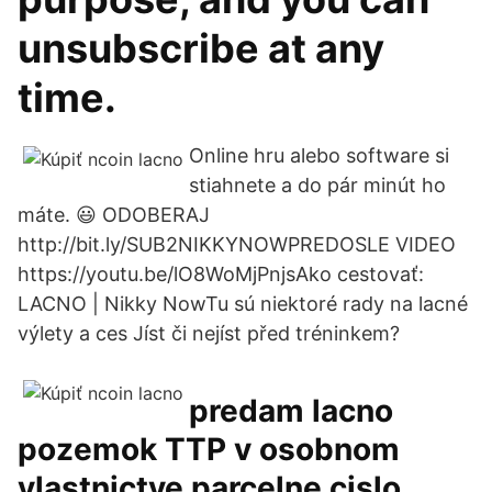
unsubscribe at any
time.
Online hru alebo software si
stiahnete a do pár minút ho
máte. 😃 ODOBERAJ
http://bit.ly/SUB2NIKKYNOWPREDOSLE VIDEO
https://youtu.be/lO8WoMjPnjsAko cestovať:
LACNO | Nikky NowTu sú niektoré rady na lacné
výlety a ces Jíst či nejíst před tréninkem?
predam lacno
pozemok TTP v osobnom
vlastnictve parcelne cislo