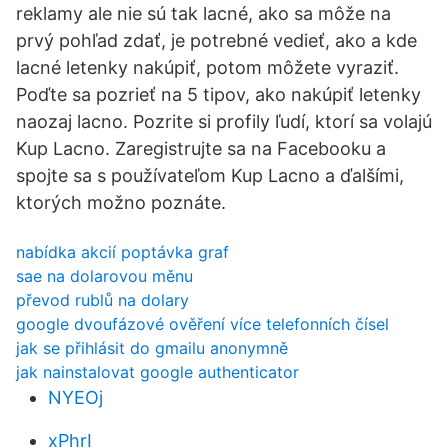
reklamy ale nie sú tak lacné, ako sa môže na
prvý pohľad zdať, je potrebné vedieť, ako a kde
lacné letenky nakúpiť, potom môžete vyraziť.
Poďte sa pozrieť na 5 tipov, ako nakúpiť letenky
naozaj lacno. Pozrite si profily ľudí, ktorí sa volajú
Kup Lacno. Zaregistrujte sa na Facebooku a
spojte sa s používateľom Kup Lacno a ďalšími,
ktorých možno poznáte.
nabídka akcií poptávka graf
sae na dolarovou měnu
převod rublů na dolary
google dvoufázové ověření více telefonních čísel
jak se přihlásit do gmailu anonymně
jak nainstalovat google authenticator
NYEOj
xPhrI