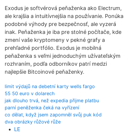
Exodus je softvérová peňaženka ako Electrum,
ale krajšia a intuitívnejšia na používanie. Ponúka
podobné výhody pre bezpečnosť, ale vyzerá
inak. Peňaženka je iba pre stolné počítače, kde
zmení vaše kryptomeny v pekné grafy a
prehľadné portfólio. Exodus je mobilná
peňaženka s veľmi jednoduchým užívateľským
rozhraním, podľa odborníkov patrí medzi
najlepšie Bitcoinové peňaženky.
limit výdajů na debetní karty wells fargo
55 50 euro v dolarech
jak dlouho trvá, než expedia přijme platbu
parní peněženka čeká na vyřízení
co dělat, když jsem zapomněl svůj puk kód
dva obrázky růžové růže
LE