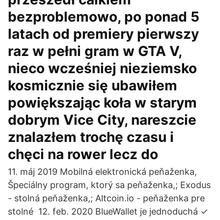
bezproblemowo, po ponad 5
latach od premiery pierwszy
raz w pełni gram w GTA V,
nieco wcześniej nieziemsko
kosmicznie się ubawiłem
powiększając koła w starym
dobrym Vice City, nareszcie
znalazłem trochę czasu i
chęci na rower lecz do
11. máj 2019 Mobilná elektronická peňaženka,
Špeciálny program, ktorý sa peňaženka,; Exodus
- stolná peňaženka,; Altcoin.io - peňaženka pre
stolné 12. feb. 2020 BlueWallet je jednoduchá ✓