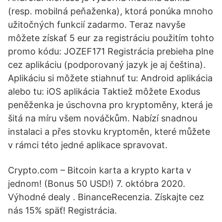
(resp. mobilná peňaženka), ktorá ponúka mnoho
užitočných funkcií zadarmo. Teraz navyše
môžete získať 5 eur za registráciu použitím tohto
promo kódu: JOZEF171 Registrácia prebieha plne
cez aplikáciu (podporovaný jazyk je aj čeština).
Aplikáciu si môžete stiahnuť tu: Android aplikácia
alebo tu: iOS aplikácia Taktiež môžete Exodus
peněženka je úschovna pro kryptoměny, která je
šitá na míru všem nováčkům. Nabízí snadnou
instalaci a přes stovku kryptoměn, které můžete
v rámci této jedné aplikace spravovat.
Crypto.com – Bitcoin karta a krypto karta v
jednom! (Bonus 50 USD!) 7. októbra 2020.
Výhodné dealy . BinanceRecenzia. Získajte cez
nás 15% späť! Registrácia.