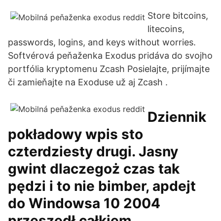
Store bitcoins,
litecoins,
passwords, logins, and keys without worries.
Softvérová peňaženka Exodus pridáva do svojho
portfólia kryptomenu Zcash Posielajte, prijímajte
či zamieňajte na Exoduse už aj Zcash .
Dziennik
pokładowy wpis sto
czterdziesty drugi. Jasny
gwint dlaczegoż czas tak
pędzi i to nie bimber, apdejt
do Windowsa 10 2004
przeszedł całkiem