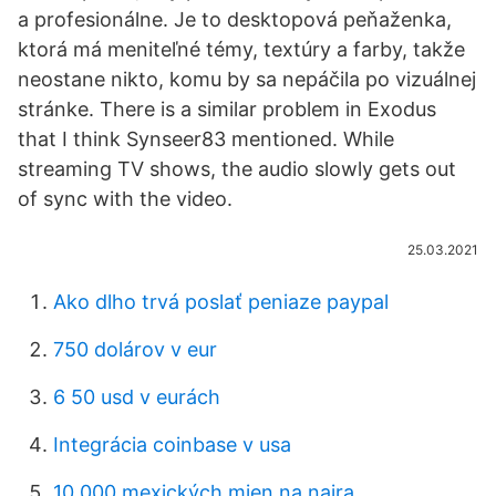
a profesionálne. Je to desktopová peňaženka,
ktorá má meniteľné témy, textúry a farby, takže
neostane nikto, komu by sa nepáčila po vizuálnej
stránke. There is a similar problem in Exodus
that I think Synseer83 mentioned. While
streaming TV shows, the audio slowly gets out
of sync with the video.
25.03.2021
Ako dlho trvá poslať peniaze paypal
750 dolárov v eur
6 50 usd v eurách
Integrácia coinbase v usa
10 000 mexických mien na naira