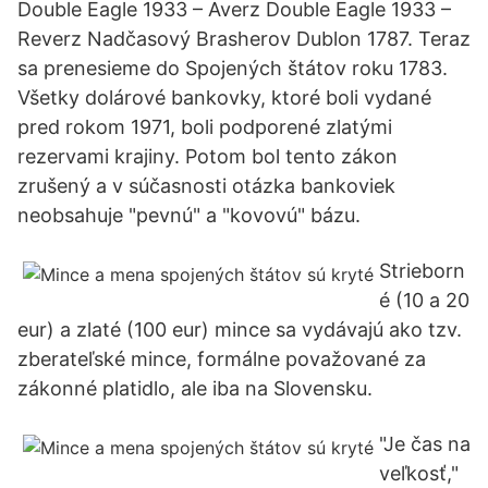
Double Eagle 1933 – Averz Double Eagle 1933 –
Reverz Nadčasový Brasherov Dublon 1787. Teraz
sa prenesieme do Spojených štátov roku 1783.
Všetky dolárové bankovky, ktoré boli vydané
pred rokom 1971, boli podporené zlatými
rezervami krajiny. Potom bol tento zákon
zrušený a v súčasnosti otázka bankoviek
neobsahuje "pevnú" a "kovovú" bázu.
Strieborn
é (10 a 20
eur) a zlaté (100 eur) mince sa vydávajú ako tzv.
zberateľské mince, formálne považované za
zákonné platidlo, ale iba na Slovensku.
"Je čas na
veľkosť,"