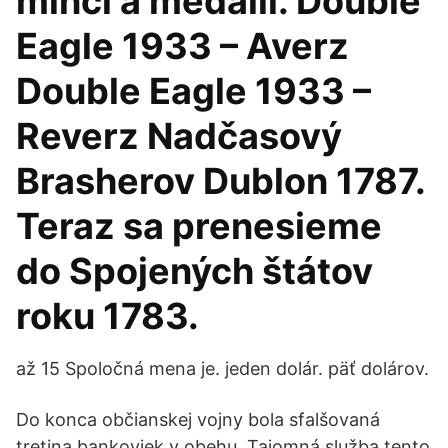
mincí a medailí. Double
Eagle 1933 – Averz
Double Eagle 1933 –
Reverz Nadčasový
Brasherov Dublon 1787.
Teraz sa prenesieme
do Spojených štátov
roku 1783.
až 15 Spoločná mena je. jeden dolár. päť dolárov.
Do konca občianskej vojny bola sfalšovaná
tretina bankoviek v obehu. Tajomná služba tento