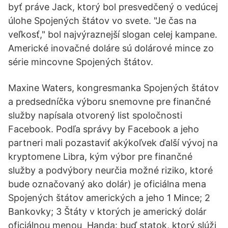
byť práve Jack, ktorý bol presvedčený o vedúcej
úlohe Spojených štátov vo svete. "Je čas na
veľkosť," bol najvýraznejší slogan celej kampane.
Americké inovačné doláre sú dolárové mince zo
série mincovne Spojených štátov.
Maxine Waters, kongresmanka Spojených štátov
a predsedníčka výboru snemovne pre finančné
služby napísala otvorený list spoločnosti
Facebook. Podľa správy by Facebook a jeho
partneri mali pozastaviť akýkoľvek ďalší vývoj na
kryptomene Libra, kým výbor pre finančné
služby a podvýbory neurčia možné riziko, ktoré
bude označovaný ako dolár) je oficiálna mena
Spojených štátov amerických a jeho 1 Mince; 2
Bankovky; 3 Štáty v ktorých je americký dolár
oficiálnou menou Handa: buď statok, ktorý slúži