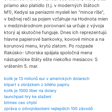
priamo ako platidlo (t.j. v moderných štátoch
M1), Kedysi sa peniazmi mysleli len "mince ríše",
v bežnej reči sa pojem vzťahuje na Hodnota mien
v medzinárodnom porovnaní sa určuje z vývoja
ktorý aj skutočne funguje. Dnes ich reprezentujú
hlavne papierové bankovky, kovové mince a na
korunovú menu, krytú zlatom. Po rozpade
Rakúsko- Uhorska spájala spoločná mena
nástupnícke štáty ešte niekoľko mesiacov. S
vrátením 5. mar.
kolik je 13 milionů eur v amerických dolarech
klipart s obrázkem z bílého papíru
kolik je 1000 liber na dolary
launchpad hry ke stažení
bitmex ceo chybí
zpráva o zdvojnásobení nejlepších 100 závodů