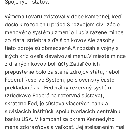
Spojených štátov.
výmena tovaru existoval v dobe kamennej, keď
došlo k rozdeleniu práce.S rozvojom civilizácie
menového systému zmenilo.Ľudia razené mince
zo zlata, striebra a ďalších kovov.Ale zásoby
tieto zdroje sú obmedzené.A rozsiahle vojny a
iných kríz oveľa devalvoval menu.V mieste mince
z drahých kovov boli účty.Zatiaľ čo ich
prepustenie bolo zaistené zdrojov štátu, neboli
Federal Reserve System, po slovensky často
prekladané ako Federálny rezervný systém
(zriedkavo Federálna rezervná sústava),
skrátene Fed, je sústava viacerých bánk a
súvisiacich inštitúcií, spolu tvoriacich centrálnu
banku USA. V kampani sa okrem Kennedyho
mena zdôrazňovala veľkosť. Jej stelesnením mal