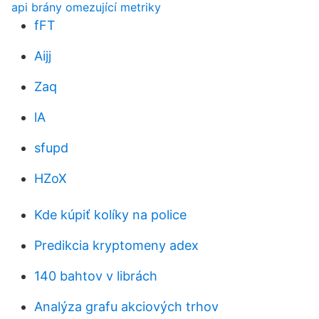
api brány omezující metriky
fFT
Aijj
Zaq
lA
sfupd
HZoX
Kde kúpiť kolíky na police
Predikcia kryptomeny adex
140 bahtov v librách
Analýza grafu akciových trhov