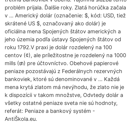
problém prijala. Ďalšie roky. Zlatá horúčka začala
v … Americký dolár (označenie: $, kód: USD, tiež
skrátené US $, označovaný ako dolár) je
oficiálna mena Spojených štátov amerických a
jeho územia podľa ústavy Spojených štátov od
roku 1792.V praxi je dolár rozdelený na 100
centov (¢), ale príležitostne je rozdelený na 1000
mills (₥) pre účtovníctvo. Obehové papierové
peniaze pozostávajú z Federálnych rezervných
bankoviek, ktoré sú denominované v … Každá
mena krytá zlatom má nevýhodu, že zlato nie je
k dispozícii v takom množstve, Odvtedy dolár a
všetky ostatné peniaze sveta nie sú hodnoty,
referát: Peniaze a bankový systém -
AntiŠkola.eu.