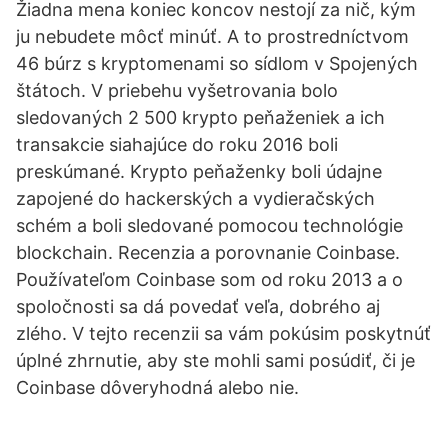
Žiadna mena koniec koncov nestojí za nič, kým
ju nebudete môcť minúť. A to prostredníctvom
46 búrz s kryptomenami so sídlom v Spojených
štátoch. V priebehu vyšetrovania bolo
sledovaných 2 500 krypto peňaženiek a ich
transakcie siahajúce do roku 2016 boli
preskúmané. Krypto peňaženky boli údajne
zapojené do hackerských a vydieračských
schém a boli sledované pomocou technológie
blockchain. Recenzia a porovnanie Coinbase.
Používateľom Coinbase som od roku 2013 a o
spoločnosti sa dá povedať veľa, dobrého aj
zlého. V tejto recenzii sa vám pokúsim poskytnúť
úplné zhrnutie, aby ste mohli sami posúdiť, či je
Coinbase dôveryhodná alebo nie.