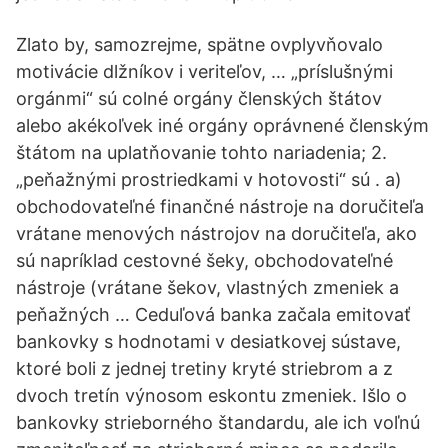
Zlato by, samozrejme, spätne ovplyvňovalo
motivácie dlžníkov i veriteľov, … „príslušnými
orgánmi“ sú colné orgány členských štátov
alebo akékoľvek iné orgány oprávnené členským
štátom na uplatňovanie tohto nariadenia; 2.
„peňažnými prostriedkami v hotovosti“ sú . a)
obchodovateľné finančné nástroje na doručiteľa
vrátane menových nástrojov na doručiteľa, ako
sú napríklad cestovné šeky, obchodovateľné
nástroje (vrátane šekov, vlastných zmeniek a
peňažných … Ceduľová banka začala emitovať
bankovky s hodnotami v desiatkovej sústave,
ktoré boli z jednej tretiny kryté striebrom a z
dvoch tretín výnosom eskontu zmeniek. Išlo o
bankovky strieborného štandardu, ale ich voľnú