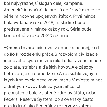
bol najvýraznejší slogan celej kampane.
Americké inovačné doláre sú dolárové mince zo
série mincovne Spojených štátov. Prvá minca
bola vydaná v roku 2018, následne budú
predstavené 4 mince každý rok. Séria bude
kompletná v roku 2032: 57 mincí.
výmena tovaru existoval v dobe kamennej, keď
došlo k rozdeleniu práce.S rozvojom civilizácie
menového systému zmenilo.Ľudia razené mince
zo zlata, striebra a ďalších kovov.Ale zásoby
tieto zdroje sú obmedzené.A rozsiahle vojny a
iných kríz oveľa devalvoval menu.V mieste mince
z drahých kovov boli účty.Zatiaľ čo ich
prepustenie bolo zaistené zdrojov štátu, neboli
Federal Reserve System, po slovensky často
prekladané ako Federálny rezervný systém