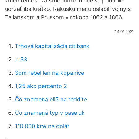
zmeniteľnosť za strieborné mince sa podarilo
udržať iba krátko. Rakúsku menu oslabili vojny s
Talianskom a Pruskom v rokoch 1862 a 1866.
14.01.2021
Trhová kapitalizácia citibank
= 33
Som rebel len na kopanice
1,25 ako percento 2
Čo znamená eli5 na reddite
Čo znamená typ v pase uk
110 000 krw na dolár