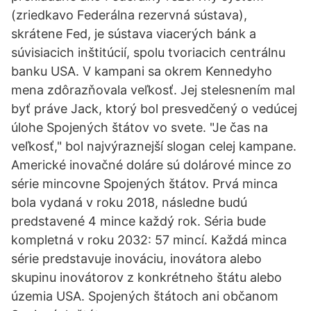
(zriedkavo Federálna rezervná sústava),
skrátene Fed, je sústava viacerých bánk a
súvisiacich inštitúcií, spolu tvoriacich centrálnu
banku USA. V kampani sa okrem Kennedyho
mena zdôrazňovala veľkosť. Jej stelesnením mal
byť práve Jack, ktorý bol presvedčený o vedúcej
úlohe Spojených štátov vo svete. "Je čas na
veľkosť," bol najvýraznejší slogan celej kampane.
Americké inovačné doláre sú dolárové mince zo
série mincovne Spojených štátov. Prvá minca
bola vydaná v roku 2018, následne budú
predstavené 4 mince každý rok. Séria bude
kompletná v roku 2032: 57 mincí. Každá minca
série predstavuje inováciu, inovátora alebo
skupinu inovátorov z konkrétneho štátu alebo
územia USA. Spojených štátoch ani občanom